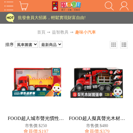
家長樂了!「風車書版集團暨FOOD超人企業總部」目前正興建中!
批發會員大招募，輕鬆實現財富自由!
如需更改或重開發票 需在訂單成立三天內通知客服 寄回發票需附上回郵郵票
首頁
➙
益智教具
➙
趣味小汽車
老師您好!!幼教會員火熱招募中~
排序
海外購物免煩惱！點我查看『海外購物流程說明』
家長樂了!「風車書版集團暨FOOD超人企業總部」目前正興建中!
批發會員大招募，輕鬆實現財富自由!
HOT
如需更改或重開發票 需在訂單成立三天內通知客服 寄回發票需附上回郵郵票
老師您好!!幼教會員火熱招募中~
海外購物免煩惱！點我查看『海外購物流程說明』
FOOD超人城市聲光慣性自卸車
FOOD超人擬真聲光木材搬運車
市售價:$250
市售價:$480
會員價:$197
會員價:$379