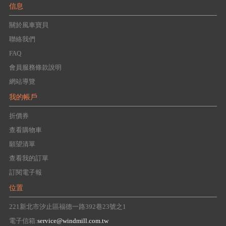
信息
關於風車寶貝
聯絡我們
FAQ
會員服務條款說明
網站導覽
我的帳戶
折價券
查看購物車
願望清單
查看我的訂單
訂閱電子報
位置
221新北市汐止區福德一路392巷23號之1
電子信箱:
service@windmill.com.tw