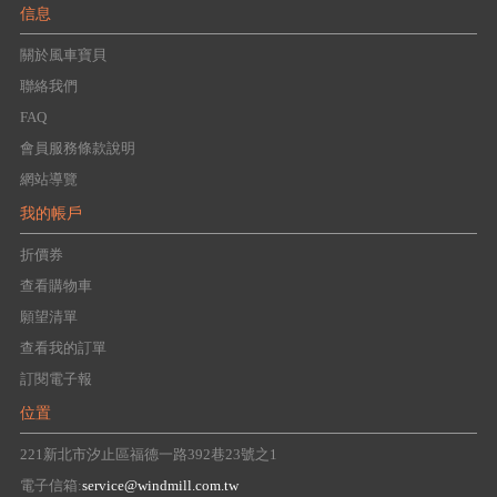
信息
關於風車寶貝
聯絡我們
FAQ
會員服務條款說明
網站導覽
我的帳戶
折價券
查看購物車
願望清單
查看我的訂單
訂閱電子報
位置
221新北市汐止區福德一路392巷23號之1
電子信箱:
service@windmill.com.tw