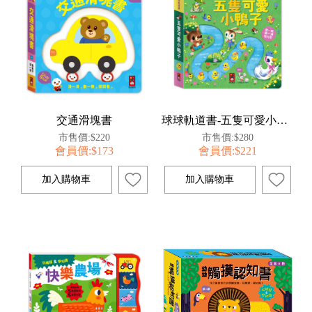
交通滑塊書
球球軌道書-五隻可愛小鴨子
市售價:$220
市售價:$280
會員價:$173
會員價:$221