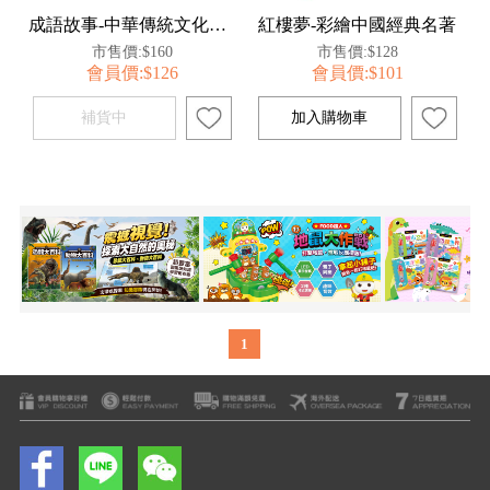
成語故事-中華傳統文化啟蒙讀本
紅樓夢-彩繪中國經典名著
市售價:$160
市售價:$128
會員價:$126
會員價:$101
1