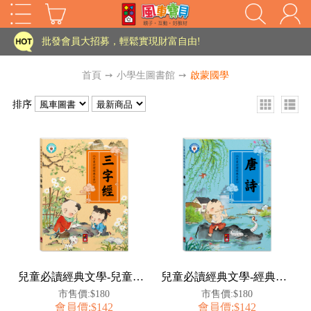
家長樂了!「風車書版集團暨FOOD超人企業總部」目前正興建中!
批發會員大招募，輕鬆實現財富自由!
如需更改或重開發票 需在訂單成立三天內通知客服 寄回發票需附上回郵郵票
首頁
➙
小學生圖書館
➙
啟蒙國學
老師您好!!幼教會員火熱招募中~
排序
海外購物免煩惱！點我查看『海外購物流程說明』
家長樂了!「風車書版集團暨FOOD超人企業總部」目前正興建中!
批發會員大招募，輕鬆實現財富自由!
HOT
如需更改或重開發票 需在訂單成立三天內通知客服 寄回發票需附上回郵郵票
老師您好!!幼教會員火熱招募中~
海外購物免煩惱！點我查看『海外購物流程說明』
兒童必讀經典文學-兒童文化經典：三字經
兒童必讀經典文學-經典美繪必讀文學：唐詩
市售價:$180
市售價:$180
會員價:$142
會員價:$142