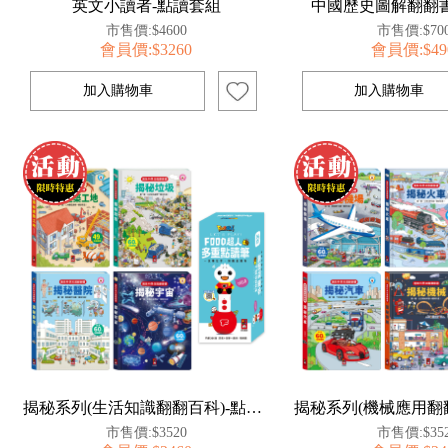
英文小讀者-點讀套組
中國歷史圖解翻翻書
市售價:$4600
市售價:$70
會員價:$3260
會員價:$49
揭秘系列(生活知識翻翻百科)-點讀套組
市售價:$3520
市售價:$35