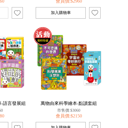
60
會員價:$2960
筆-語言發展組
萬物由來科學繪本-點讀套組
60
市售價:$3060
80
會員價:$2150