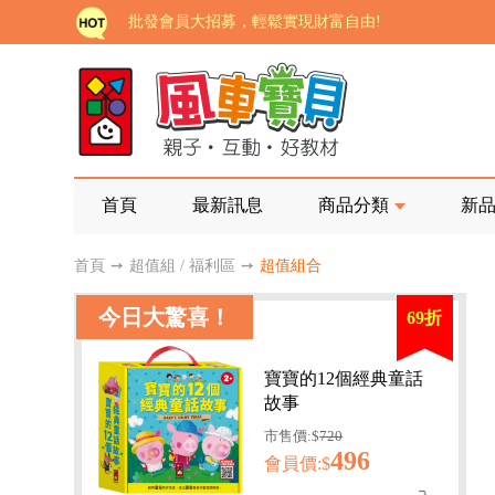
批發會員大招募，輕鬆實現財富自由!
如需更改或重開發票 需在訂單成立三天內通知客服 
老師您好!!幼教會員火熱招募中~
海外購物免煩惱！點我查看『海外購物流程說明』
家長樂了!「風車書版集團暨FOOD超人企業總部」目
首頁
最新訊息
商品分類
新
批發會員大招募，輕鬆實現財富自由!
首頁
➙
超值組 / 福利區
➙
超值組合
如需更改或重開發票 需在訂單成立三天內通知客服 
今日大驚喜！
69折
老師您好!!幼教會員火熱招募中~
海外購物免煩惱！點我查看『海外購物流程說明』
寶寶的12個經典童話
故事
市售價:$
720
496
會員價:$