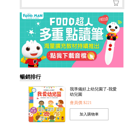
暢銷排行
我準備好上幼兒園了-我愛
幼兒園
會員價:$221