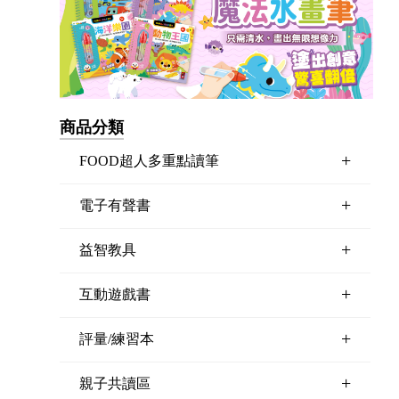
商品分類
+
FOOD超人多重點讀筆
+
電子有聲書
+
益智教具
+
互動遊戲書
+
評量/練習本
+
親子共讀區