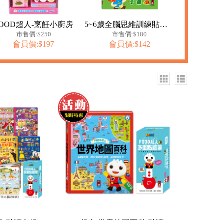
FOOD超人-烹飪小廚房
5~6歲全腦思維訓練貼紙書
市售價:$250
市售價:$180
會員價:$197
會員價:$142