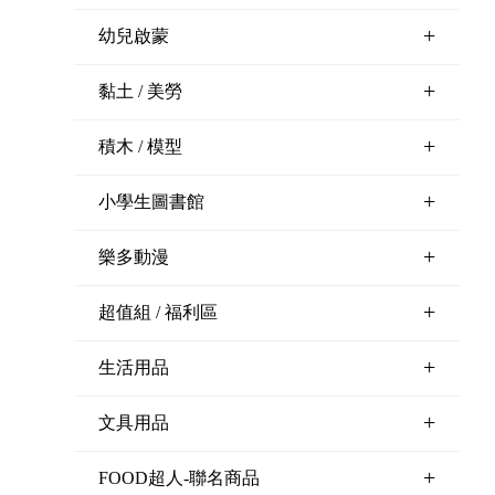
+
幼兒啟蒙
+
黏土 / 美勞
+
積木 / 模型
+
小學生圖書館
+
樂多動漫
+
超值組 / 福利區
+
生活用品
+
文具用品
+
FOOD超人-聯名商品