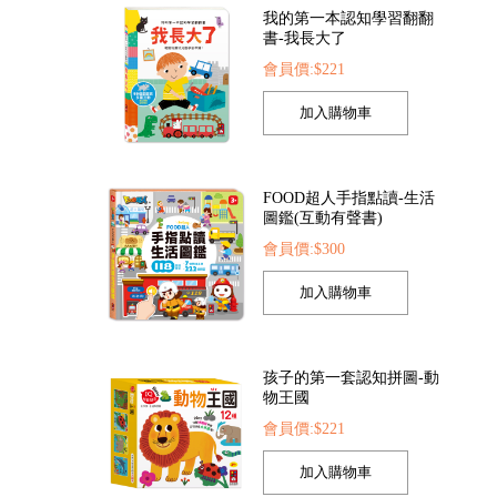
我的第一本認知學習翻翻
書-我長大了
會員價:$221
FOOD超人手指點讀-生活
圖鑑(互動有聲書)
會員價:$300
孩子的第一套認知拼圖-動
物王國
會員價:$221