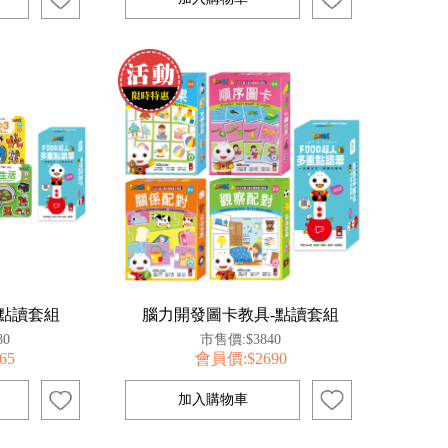
點讀套組
腦力開發圖卡教具-點讀套組
80
市售價:$3840
65
會員價:$2690