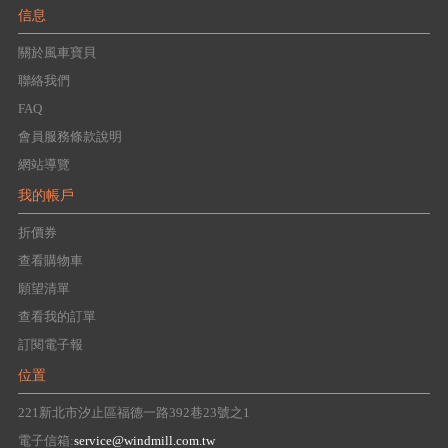
信息
關於風車寶貝
聯絡我們
FAQ
會員服務條款說明
網站導覽
我的帳戶
折價券
查看購物車
願望清單
查看我的訂單
訂閱電子報
位置
221新北市汐止區福德一路392巷23號之1
電子信箱:
service@windmill.com.tw