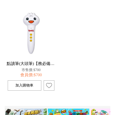
點讀筆(大頭筆)【務必備註書籍名稱】**單買**
市售價:$700
會員價:$700