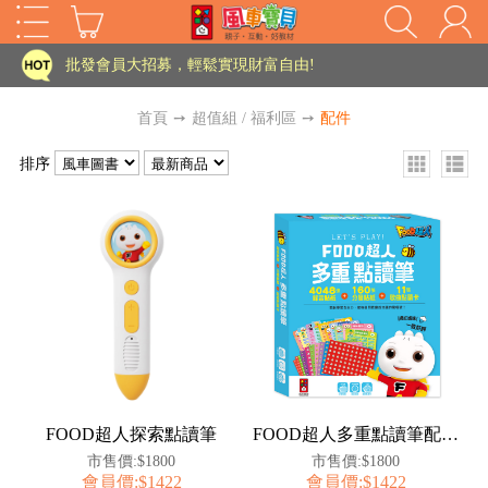
家長樂了!「風車書版集團暨FOOD超人企業總部」目前正興建中!
批發會員大招募，輕鬆實現財富自由!
如需更改或重開發票 需在訂單成立三天內通知客服 寄回發票需附上回郵郵票
首頁
➙
超值組 / 福利區
➙
配件
老師您好!!幼教會員火熱招募中~
排序
海外購物免煩惱！點我查看『海外購物流程說明』
家長樂了!「風車書版集團暨FOOD超人企業總部」目前正興建中!
批發會員大招募，輕鬆實現財富自由!
HOT
如需更改或重開發票 需在訂單成立三天內通知客服 寄回發票需附上回郵郵票
老師您好!!幼教會員火熱招募中~
海外購物免煩惱！點我查看『海外購物流程說明』
FOOD超人探索點讀筆
FOOD超人多重點讀筆配件（錄音貼紙+歌曲點讀卡）
市售價:$1800
市售價:$1800
會員價:$1422
會員價:$1422