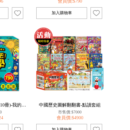
96
會員價:$790
探索吧!科學套書(全套10冊)-我的第一本科學繪本
中國歷史圖解翻翻書-點讀套組
0
市售價:$7000
24
會員價:$4900