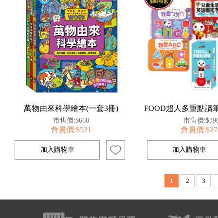
萬物由來科學繪本(一套3冊)
FOOD超人多重點讀
市售價:$660
市售價:$39
會員價:$521
會員價:$27
1
2
3