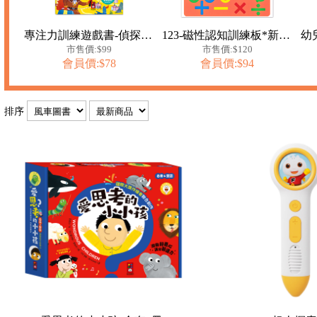
專注力訓練遊戲書-偵探大迷宮
123-磁性認知訓練板*新版*
市售價:$99
市售價:$120
會員價:$78
會員價:$94
排序