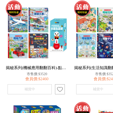
揭秘系列(機械應用翻翻百科)-點讀套組
市售價:$3520
市售價:$35
會員價:$2460
會員價:$24