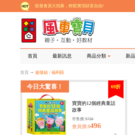
批發會員大招募，輕鬆實現財富自由!
如需更改或重開發票 需在訂單成立三天內通知客服 
老師您好!!幼教會員火熱招募中~
海外購物免煩惱！點我查看『海外購物流程說明』
家長樂了!「風車書版集團暨FOOD超人企業總部」目
首頁
最新訊息
商品分類
新
批發會員大招募，輕鬆實現財富自由!
首頁
➙
超值組 / 福利區
如需更改或重開發票 需在訂單成立三天內通知客服 
今日大驚喜！
69折
老師您好!!幼教會員火熱招募中~
海外購物免煩惱！點我查看『海外購物流程說明』
寶寶的12個經典童話
故事
市售價:$
720
496
會員價:$