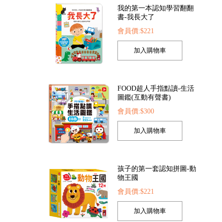
我的第一本認知學習翻翻
書-我長大了
會員價:$221
FOOD超人手指點讀-生活
圖鑑(互動有聲書)
會員價:$300
孩子的第一套認知拼圖-動
物王國
會員價:$221