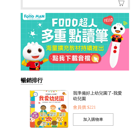
暢銷排行
我準備好上幼兒園了-我愛
幼兒園
會員價:$221