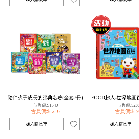
陪伴孩子成長的經典名著(全套7冊)
市售價:$1540
市售價:$28
會員價:$1216
會員價:$19