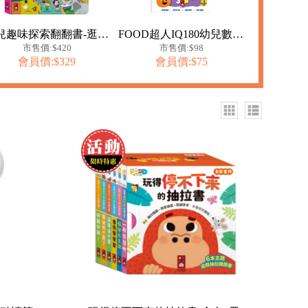
幼兒趣味探索翻翻書-逛動物園
FOOD超人IQ180幼兒數學訓練遊戲書-基礎數學
市售價:$420
市售價:$98
會員價:$329
會員價:$75