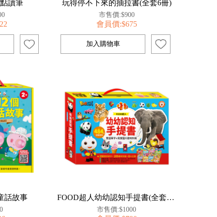
索點讀筆
玩得停不下來的抽拉書(全套6冊)
00
市售價:$900
22
會員價:$675
童話故事
FOOD超人幼幼認知手提書(全套8冊)
0
市售價:$1000