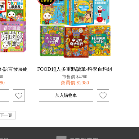
筆-語言發展組
FOOD超人多重點讀筆-科學百科組
60
市售價:$4260
80
會員價:$2980
下一頁