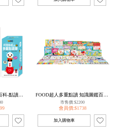
FOOD超人-世界地圖百科-點讀套組
FOOD超人多重點讀 知識圖鑑百科51件組(不含點讀筆)
80
市售價:$2200
99
會員價:$1738