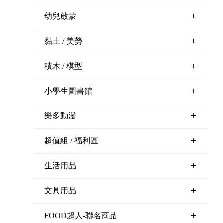
+
幼兒啟蒙
+
黏土 / 美勞
+
積木 / 模型
+
小學生圖書館
+
樂多動漫
+
超值組 / 福利區
+
生活用品
+
文具用品
+
FOOD超人-聯名商品