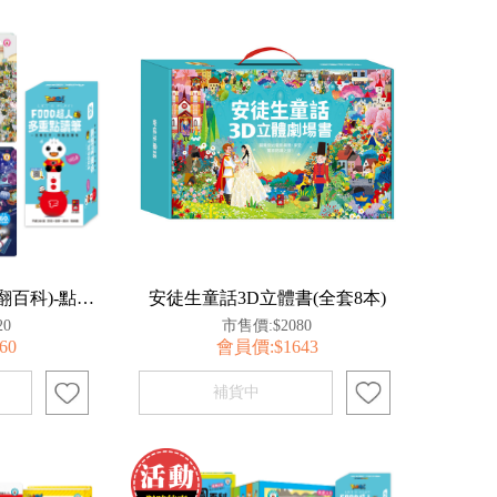
揭秘系列(生活知識翻翻百科)-點讀套組
安徒生童話3D立體書(全套8本)
20
市售價:$2080
60
會員價:$1643