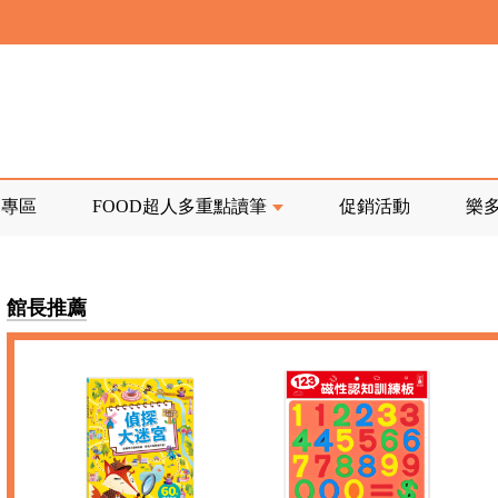
寄回發票需附上回郵郵票
前正興建中!
品專區
FOOD超人多重點讀筆
促銷活動
樂
寄回發票需附上回郵郵票
館長推薦