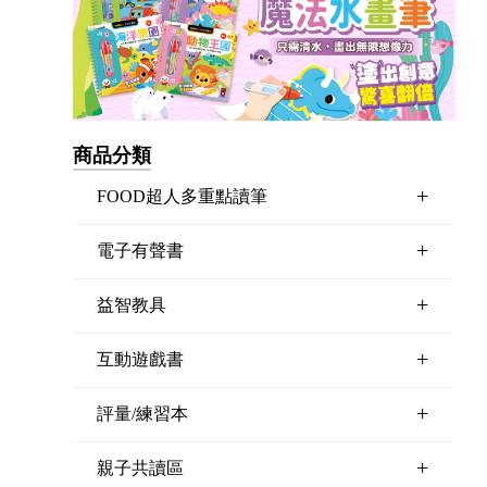
商品分類
+
FOOD超人多重點讀筆
+
電子有聲書
+
益智教具
+
互動遊戲書
+
評量/練習本
+
親子共讀區