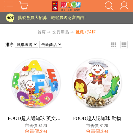
家長樂了!「風車書版集團暨FOOD超人企業總部」目前正興建中!
批發會員大招募，輕鬆實現財富自由!
如需更改或重開發票 需在訂單成立三天內通知客服 寄回發票需附上回郵郵票
首頁
➙
文具用品
➙
跳繩 / 球類
老師您好!!幼教會員火熱招募中~
排序
海外購物免煩惱！點我查看『海外購物流程說明』
家長樂了!「風車書版集團暨FOOD超人企業總部」目前正興建中!
批發會員大招募，輕鬆實現財富自由!
HOT
如需更改或重開發票 需在訂單成立三天內通知客服 寄回發票需附上回郵郵票
老師您好!!幼教會員火熱招募中~
海外購物免煩惱！點我查看『海外購物流程說明』
FOOD超人認知球-英文數字
FOOD超人認知球-動物
市售價:$120
市售價:$120
會員價:$94
會員價:$94