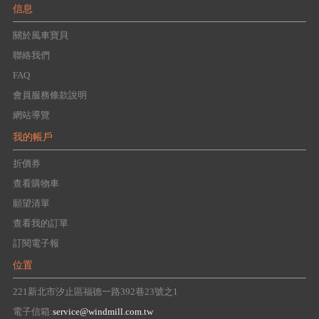
信息
關於風車寶貝
聯絡我們
FAQ
會員服務條款說明
網站導覽
我的帳戶
折價券
查看購物車
願望清單
查看我的訂單
訂閱電子報
位置
221新北市汐止區福德一路392巷23號之1
電子信箱:
service@windmill.com.tw