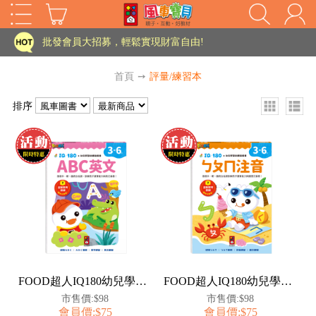
家長樂了!「風車書版集團暨FOOD超人企業總部」目前正興建中!
批發會員大招募，輕鬆實現財富自由!
如需更改或重開發票 需在訂單成立三天內通知客服 寄回發票需附上回郵郵票
首頁
➙
評量/練習本
老師您好!!幼教會員火熱招募中~
排序
海外購物免煩惱！點我查看『海外購物流程說明』
家長樂了!「風車書版集團暨FOOD超人企業總部」目前正興建中!
批發會員大招募，輕鬆實現財富自由!
HOT
如需更改或重開發票 需在訂單成立三天內通知客服 寄回發票需附上回郵郵票
老師您好!!幼教會員火熱招募中~
海外購物免煩惱！點我查看『海外購物流程說明』
FOOD超人IQ180幼兒學習訓練遊戲書-ABC英文
FOOD超人IQ180幼兒學習訓練遊戲書-ㄅㄆㄇ注音
市售價:$98
市售價:$98
會員價:$75
會員價:$75