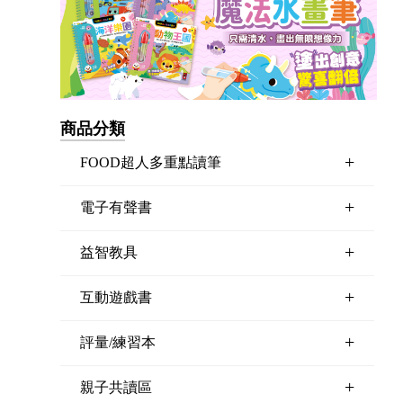
商品分類
+
FOOD超人多重點讀筆
+
電子有聲書
+
益智教具
+
互動遊戲書
+
評量/練習本
+
親子共讀區