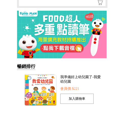
暢銷排行
我準備好上幼兒園了-我愛
幼兒園
會員價:$221