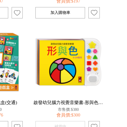
97
會員價:$197
盒(交通)
啟發幼兒腦力視覺音樂書-形與色*新版
0
市售價:$380
76
會員價:$300