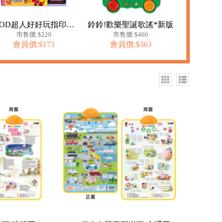
FOOD超人好好玩指印遊戲書
鈴鈴!歡樂聖誕歌謠*新版
市售價:$220
市售價:$460
會員價:$173
會員價:$363