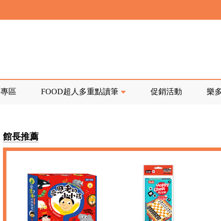
寄回發票需附上回郵郵票
前正興建中!
品專區
FOOD超人多重點讀筆
促銷活動
樂
寄回發票需附上回郵郵票
館長推薦