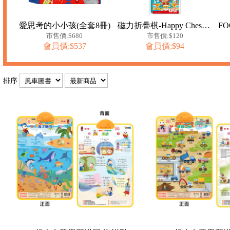
愛思考的小小孩(全套8冊)
磁力折疊棋-Happy Chess西洋棋
市售價:$680
市售價:$120
會員價:$537
會員價:$94
排序