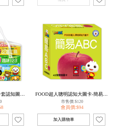
FOOD超人孩子的第一套認知圖卡(全套八盒)*新版
FOOD超人聰明認知大圖卡-簡易ABC*新版
0
市售價:$120
58
會員價:$94