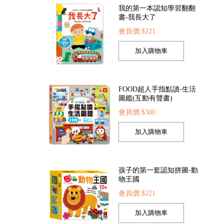
我的第一本認知學習翻翻
書-我長大了
會員價:$221
FOOD超人手指點讀-生活
圖鑑(互動有聲書)
會員價:$300
孩子的第一套認知拼圖-動
物王國
會員價:$221