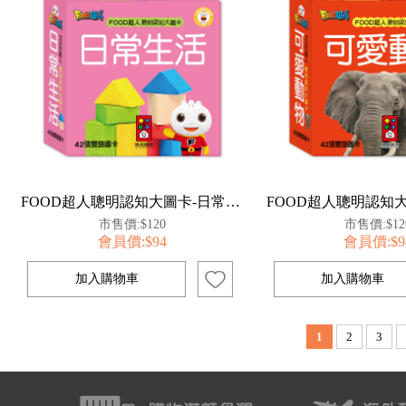
FOOD超人聰明認知大圖卡-日常生活*新版
市售價:$120
市售價:$12
會員價:$94
會員價:$9
1
2
3