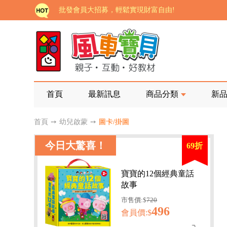
批發會員大招募，輕鬆實現財富自由!
如需更改或重開發票 需在訂單成立三天內通知客服 
老師您好!!幼教會員火熱招募中~
海外購物免煩惱！點我查看『海外購物流程說明』
家長樂了!「風車書版集團暨FOOD超人企業總部」目
首頁
最新訊息
商品分類
新
批發會員大招募，輕鬆實現財富自由!
首頁
➙
幼兒啟蒙
➙
圖卡/掛圖
如需更改或重開發票 需在訂單成立三天內通知客服 
今日大驚喜！
69折
老師您好!!幼教會員火熱招募中~
海外購物免煩惱！點我查看『海外購物流程說明』
寶寶的12個經典童話
故事
市售價:$
720
496
會員價:$