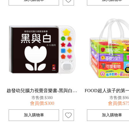
啟發幼兒腦力視覺音樂書-黑與白*新版
市售價:$380
市售價:$96
會員價:$300
會員價:$7