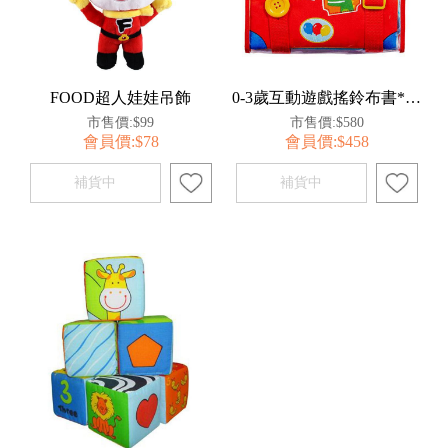
FOOD超人娃娃吊飾
0-3歲互動遊戲搖鈴布書*新版*
市售價:$99
市售價:$580
會員價:$78
會員價:$458