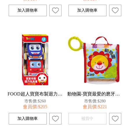
FOOD超人寶寶布製迴力玩具車(消防車、警車)
動物園-寶寶最愛的磨牙布書*新版
市售價:$260
市售價:$280
會員價:$205
會員價:$221