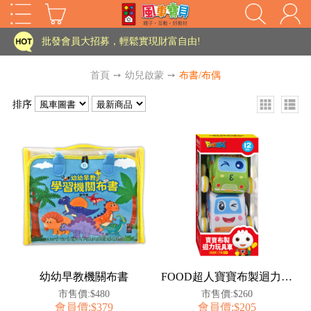
家長樂了!「風車書版集團暨FOOD超人企業總部」目前正興建中!
批發會員大招募，輕鬆實現財富自由!
如需更改或重開發票 需在訂單成立三天內通知客服 寄回發票需附上回郵郵票
首頁
➙
幼兒啟蒙
➙
布書/布偶
老師您好!!幼教會員火熱招募中~
排序
海外購物免煩惱！點我查看『海外購物流程說明』
家長樂了!「風車書版集團暨FOOD超人企業總部」目前正興建中!
批發會員大招募，輕鬆實現財富自由!
HOT
如需更改或重開發票 需在訂單成立三天內通知客服 寄回發票需附上回郵郵票
老師您好!!幼教會員火熱招募中~
海外購物免煩惱！點我查看『海外購物流程說明』
幼幼早教機關布書
FOOD超人寶寶布製迴力玩具車(救護車、汽車)
市售價:$480
市售價:$260
會員價:$379
會員價:$205